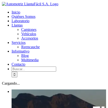
Skip
facebook
youtube
to
Inicio
content
Quiénes Somos
Laboratorio
Llantas
Camiones
Vehículos
Accesorios
Servicios
Reencauche
Informativo
Blog
Multimedia
Contacto
Buscar:
Cargando...