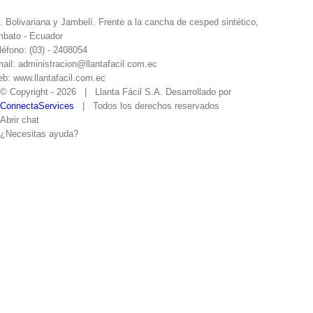
. Bolivariana y Jambelí. Frente a la cancha de cesped sintético,
bato - Ecuador
léfono: (03) - 2408054
ail: administracion@llantafacil.com.ec
b: www.llantafacil.com.ec
© Copyright -
2026 | Llanta Fácil S.A. Desarrollado por
ConnectaServices
| Todos los derechos reservados
Abrir chat
¿Necesitas ayuda?