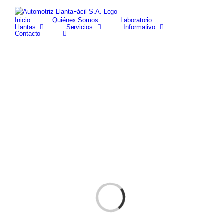
Skip
facebook
youtube
to
Inicio
Quiénes Somos
Laboratorio
content
Llantas
Servicios
Informativo
Contacto
Cargando...