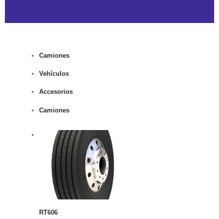
Camiones
Vehículos
Accesorios
Camiones
rito
lles
RT606