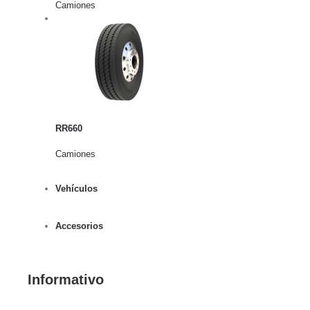
Camiones
rito
lles
RR660
Camiones
Vehículos
Accesorios
Informativo