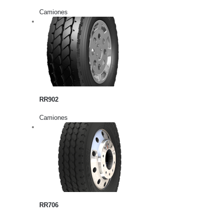
Camiones
rito
lles
RR902
Camiones
rito
lles
RR706