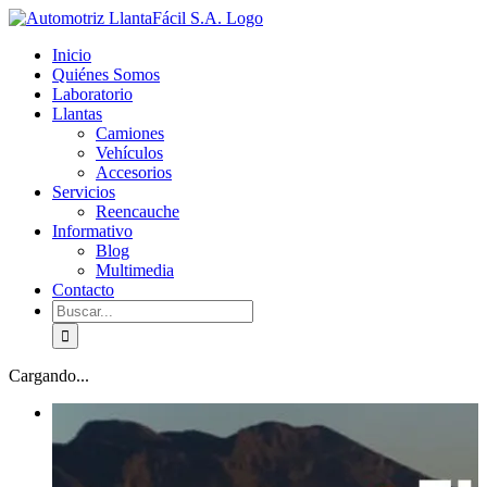
Skip
facebook
youtube
to
Inicio
content
Quiénes Somos
Laboratorio
Llantas
Camiones
Vehículos
Accesorios
Servicios
Reencauche
Informativo
Blog
Multimedia
Contacto
Buscar:
Cargando...