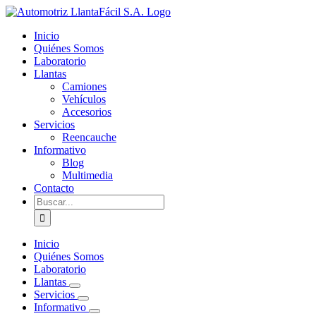
Skip
facebook
youtube
to
Inicio
content
Quiénes Somos
Laboratorio
Llantas
Camiones
Vehículos
Accesorios
Servicios
Reencauche
Informativo
Blog
Multimedia
Contacto
Buscar:
Inicio
Quiénes Somos
Laboratorio
Llantas
Servicios
Informativo