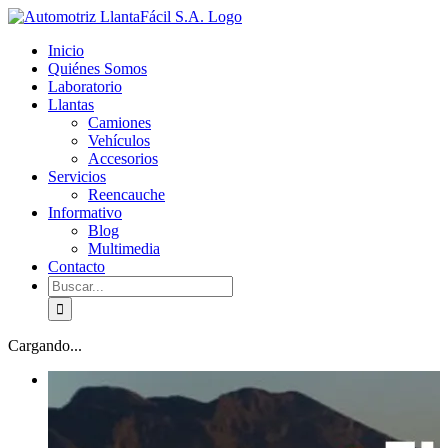
Skip
facebook
youtube
to
Inicio
content
Quiénes Somos
Laboratorio
Llantas
Camiones
Vehículos
Accesorios
Servicios
Reencauche
Informativo
Blog
Multimedia
Contacto
Buscar:
Cargando...