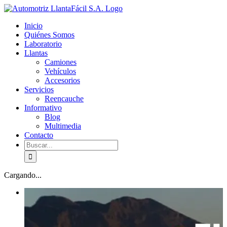
Skip
facebook
youtube
to
Inicio
content
Quiénes Somos
Laboratorio
Llantas
Camiones
Vehículos
Accesorios
Servicios
Reencauche
Informativo
Blog
Multimedia
Contacto
Buscar:
Cargando...