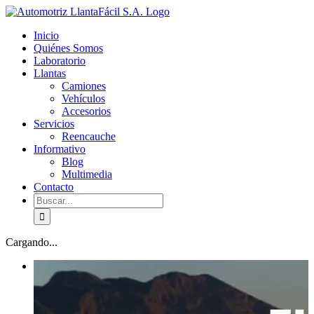
Skip
facebook
youtube
to
Inicio
content
Quiénes Somos
Laboratorio
Llantas
Camiones
Vehículos
Accesorios
Servicios
Reencauche
Informativo
Blog
Multimedia
Contacto
Buscar:
Cargando...