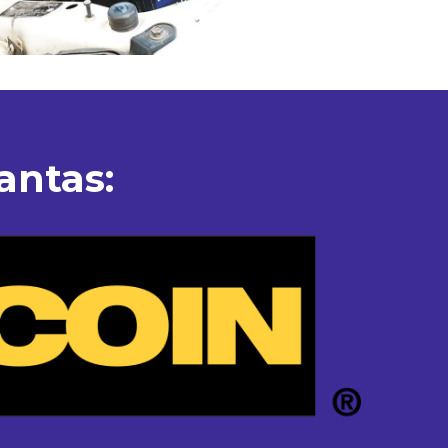
antas: