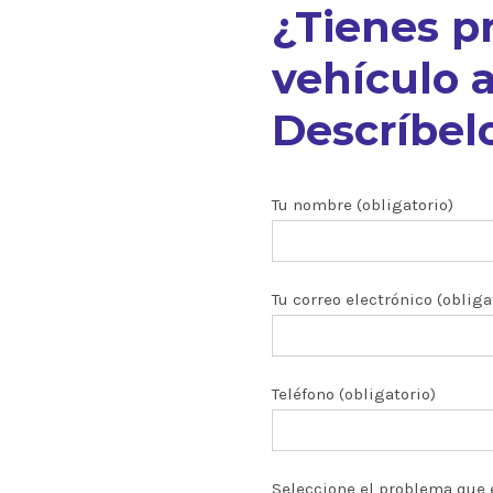
¿Tienes p
vehículo a
Descríbelo
nuestros
Tu nombre (obligatorio)
Tu correo electrónico (obliga
ón CRDI
zados
Teléfono (obligatorio)
 y turbos
Seleccione el problema que 