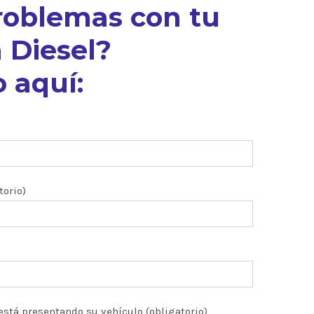
roblemas con tu
 Diesel?
 aquí:
torio)
está presentando su vehículo (obligatorio)