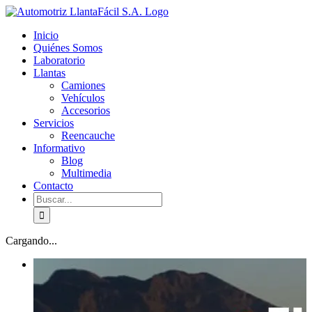
Skip
facebook
youtube
to
Inicio
content
Quiénes Somos
Laboratorio
Llantas
Camiones
Vehículos
Accesorios
Servicios
Reencauche
Informativo
Blog
Multimedia
Contacto
Buscar:
Cargando...