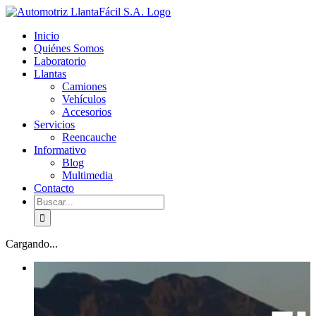
Skip
facebook
youtube
to
Inicio
content
Quiénes Somos
Laboratorio
Llantas
Camiones
Vehículos
Accesorios
Servicios
Reencauche
Informativo
Blog
Multimedia
Contacto
Buscar:
Cargando...