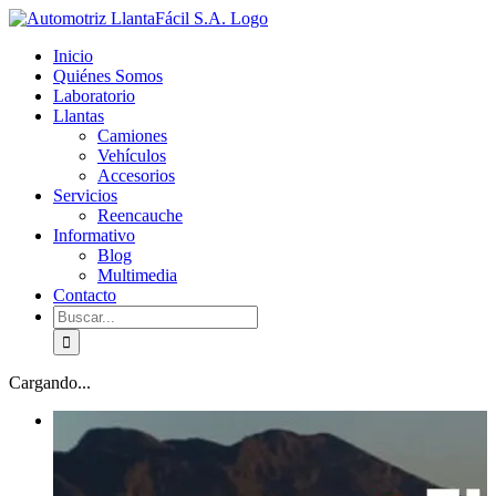
Skip
facebook
youtube
to
Inicio
content
Quiénes Somos
Laboratorio
Llantas
Camiones
Vehículos
Accesorios
Servicios
Reencauche
Informativo
Blog
Multimedia
Contacto
Buscar:
Cargando...