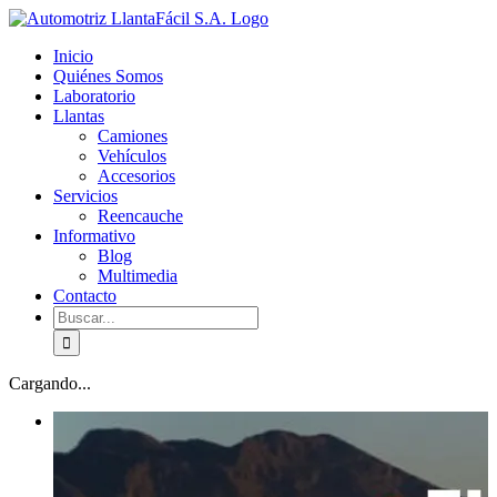
Skip
facebook
youtube
to
Inicio
content
Quiénes Somos
Laboratorio
Llantas
Camiones
Vehículos
Accesorios
Servicios
Reencauche
Informativo
Blog
Multimedia
Contacto
Buscar:
Cargando...