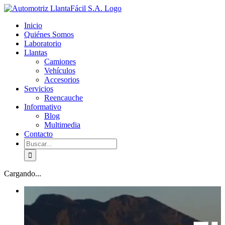
Skip
facebook
youtube
to
Inicio
content
Quiénes Somos
Laboratorio
Llantas
Camiones
Vehículos
Accesorios
Servicios
Reencauche
Informativo
Blog
Multimedia
Contacto
Buscar:
Cargando...