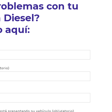
roblemas con tu
 Diesel?
 aquí:
torio)
está presentando su vehículo (obligatorio)