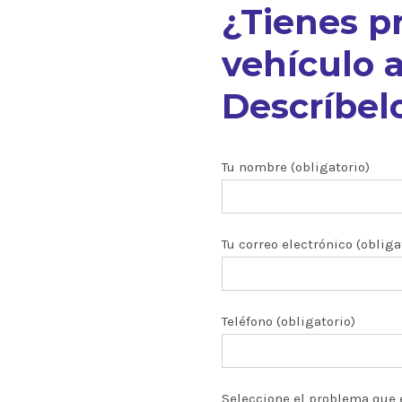
¿Tienes p
vehículo a
Descríbelo
nuestros
Tu nombre (obligatorio)
Tu correo electrónico (obliga
ón CRDI
zados
Teléfono (obligatorio)
 y turbos
Seleccione el problema que 