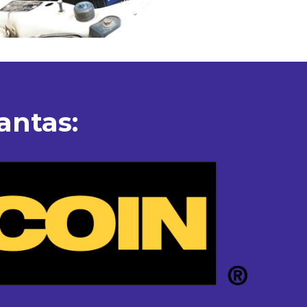
antas: