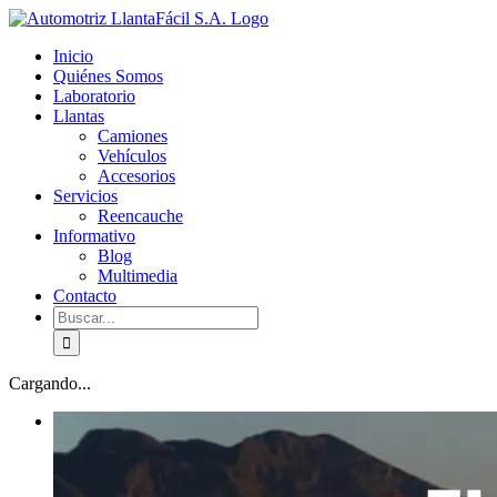
Skip
facebook
youtube
to
Inicio
content
Quiénes Somos
Laboratorio
Llantas
Camiones
Vehículos
Accesorios
Servicios
Reencauche
Informativo
Blog
Multimedia
Contacto
Buscar:
Cargando...