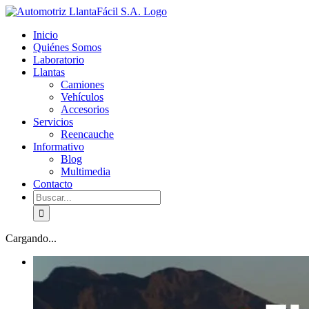
Skip
facebook
youtube
to
Inicio
content
Quiénes Somos
Laboratorio
Llantas
Camiones
Vehículos
Accesorios
Servicios
Reencauche
Informativo
Blog
Multimedia
Contacto
Buscar:
Cargando...