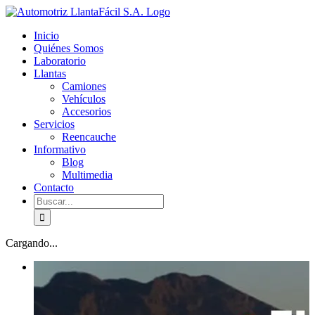
Skip
facebook
youtube
to
Inicio
content
Quiénes Somos
Laboratorio
Llantas
Camiones
Vehículos
Accesorios
Servicios
Reencauche
Informativo
Blog
Multimedia
Contacto
Buscar:
Cargando...