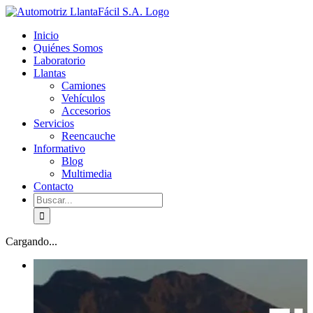
Skip
facebook
youtube
to
Inicio
content
Quiénes Somos
Laboratorio
Llantas
Camiones
Vehículos
Accesorios
Servicios
Reencauche
Informativo
Blog
Multimedia
Contacto
Buscar:
Cargando...