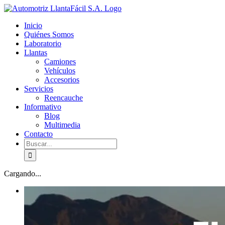
Skip
facebook
youtube
to
Inicio
content
Quiénes Somos
Laboratorio
Llantas
Camiones
Vehículos
Accesorios
Servicios
Reencauche
Informativo
Blog
Multimedia
Contacto
Buscar:
Cargando...