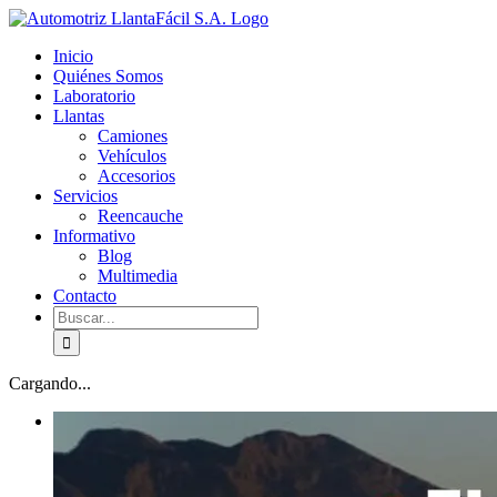
Skip
facebook
youtube
to
Inicio
content
Quiénes Somos
Laboratorio
Llantas
Camiones
Vehículos
Accesorios
Servicios
Reencauche
Informativo
Blog
Multimedia
Contacto
Buscar:
Cargando...