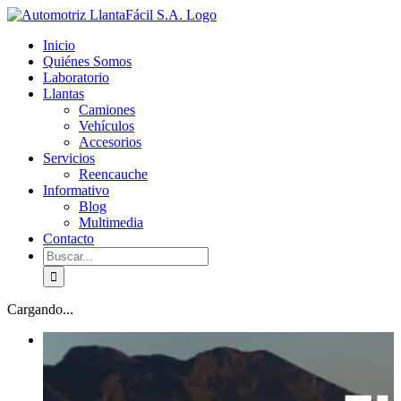
Skip
facebook
youtube
to
Inicio
content
Quiénes Somos
Laboratorio
Llantas
Camiones
Vehículos
Accesorios
Servicios
Reencauche
Informativo
Blog
Multimedia
Contacto
Buscar:
Cargando...