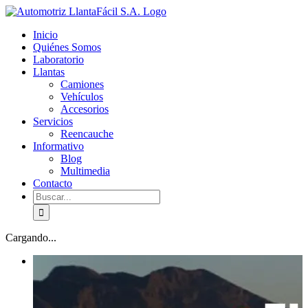
Skip
facebook
youtube
to
Inicio
content
Quiénes Somos
Laboratorio
Llantas
Camiones
Vehículos
Accesorios
Servicios
Reencauche
Informativo
Blog
Multimedia
Contacto
Buscar:
Cargando...