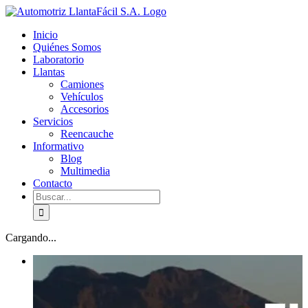
Skip
facebook
youtube
to
Inicio
content
Quiénes Somos
Laboratorio
Llantas
Camiones
Vehículos
Accesorios
Servicios
Reencauche
Informativo
Blog
Multimedia
Contacto
Buscar:
Cargando...