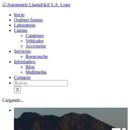
Skip
facebook
youtube
to
Inicio
content
Quiénes Somos
Laboratorio
Llantas
Camiones
Vehículos
Accesorios
Servicios
Reencauche
Informativo
Blog
Multimedia
Contacto
Buscar:
Cargando...