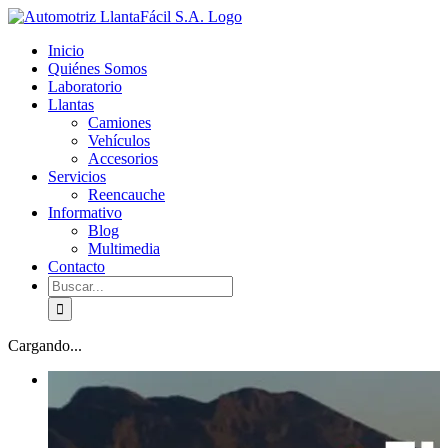
Skip
facebook
youtube
to
Inicio
content
Quiénes Somos
Laboratorio
Llantas
Camiones
Vehículos
Accesorios
Servicios
Reencauche
Informativo
Blog
Multimedia
Contacto
Buscar:
Cargando...