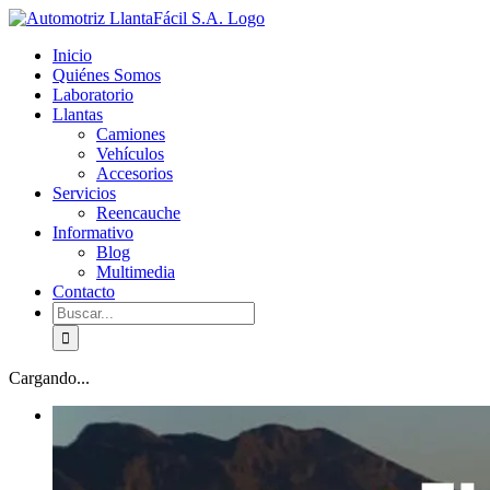
Skip
facebook
youtube
to
Inicio
content
Quiénes Somos
Laboratorio
Llantas
Camiones
Vehículos
Accesorios
Servicios
Reencauche
Informativo
Blog
Multimedia
Contacto
Buscar:
Cargando...