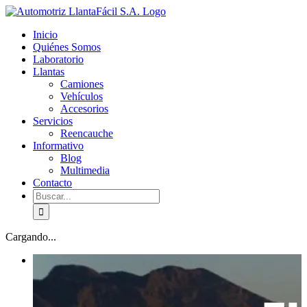
Skip
facebook
youtube
to
Inicio
content
Quiénes Somos
Laboratorio
Llantas
Camiones
Vehículos
Accesorios
Servicios
Reencauche
Informativo
Blog
Multimedia
Contacto
Buscar:
Cargando...