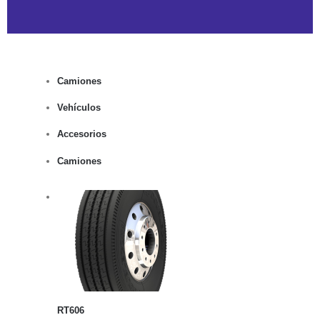
Camiones
Vehículos
Accesorios
Camiones
rito
lles
RT606