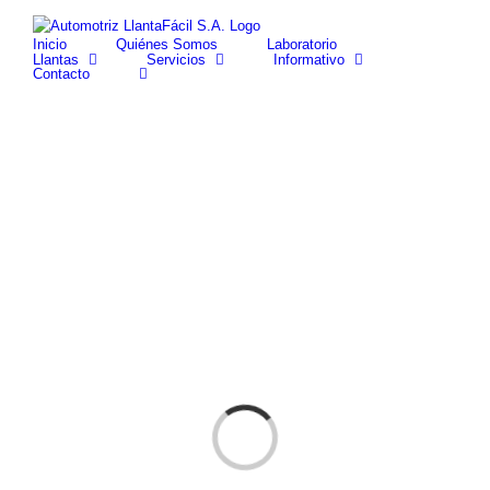
Skip
facebook
youtube
to
Inicio
Quiénes Somos
Laboratorio
content
Llantas
Servicios
Informativo
Contacto
Cargando...