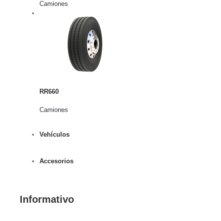
Camiones
rito
lles
RR660
Camiones
Vehículos
Accesorios
Informativo