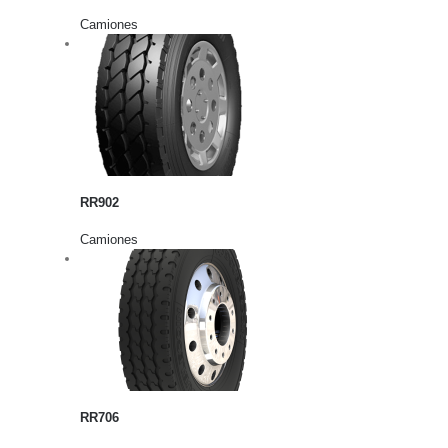
Camiones
rito
lles
RR902
Camiones
rito
lles
RR706