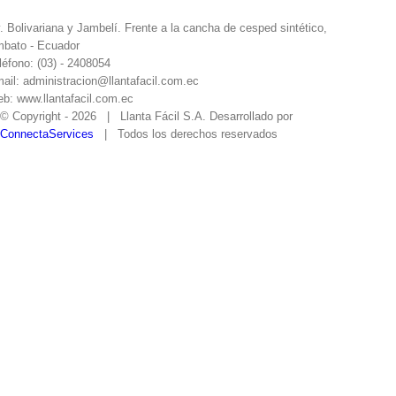
. Bolivariana y Jambelí. Frente a la cancha de cesped sintético,
bato - Ecuador
léfono: (03) - 2408054
ail: administracion@llantafacil.com.ec
b: www.llantafacil.com.ec
© Copyright -
2026 | Llanta Fácil S.A. Desarrollado por
ConnectaServices
| Todos los derechos reservados