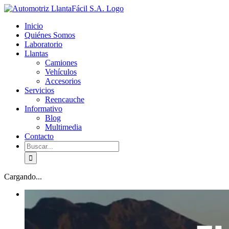
Skip
facebook
youtube
to
Inicio
content
Quiénes Somos
Laboratorio
Llantas
Camiones
Vehículos
Accesorios
Servicios
Reencauche
Informativo
Blog
Multimedia
Contacto
Buscar:
Cargando...