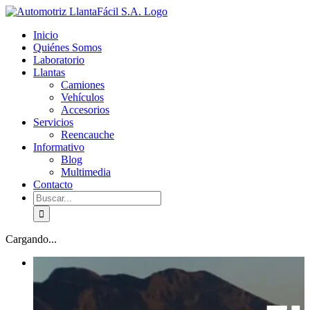
Skip
facebook
youtube
to
Inicio
content
Quiénes Somos
Laboratorio
Llantas
Camiones
Vehículos
Accesorios
Servicios
Reencauche
Informativo
Blog
Multimedia
Contacto
Buscar:
Cargando...