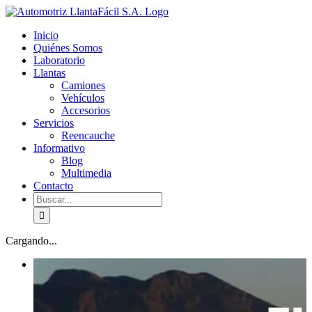
Skip
facebook
youtube
to
Inicio
content
Quiénes Somos
Laboratorio
Llantas
Camiones
Vehículos
Accesorios
Servicios
Reencauche
Informativo
Blog
Multimedia
Contacto
Buscar:
Cargando...