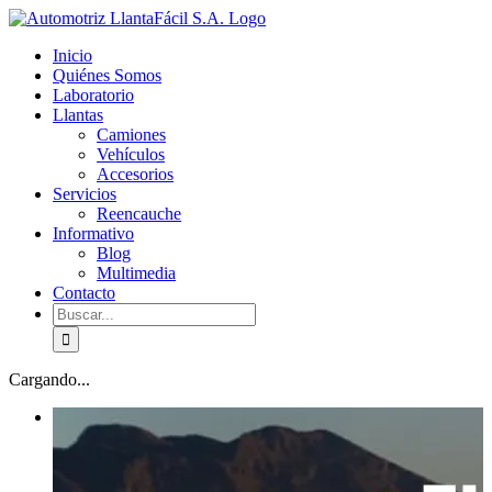
Skip
facebook
youtube
to
Inicio
content
Quiénes Somos
Laboratorio
Llantas
Camiones
Vehículos
Accesorios
Servicios
Reencauche
Informativo
Blog
Multimedia
Contacto
Buscar:
Cargando...