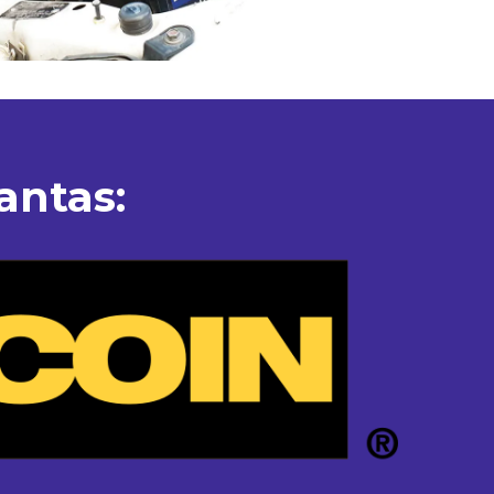
antas: