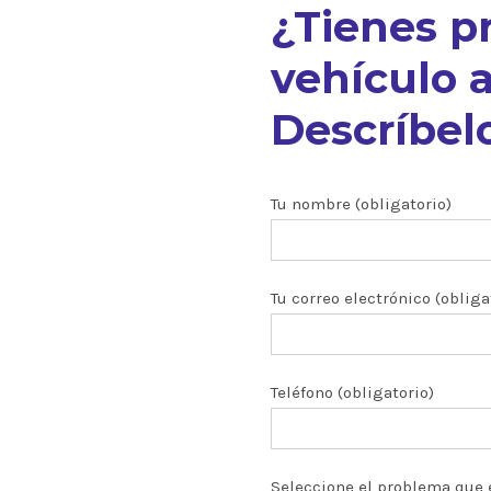
¿Tienes p
vehículo a
Descríbelo
nuestros
Tu nombre (obligatorio)
Tu correo electrónico (obliga
ón CRDI
zados
Teléfono (obligatorio)
 y turbos
Seleccione el problema que 