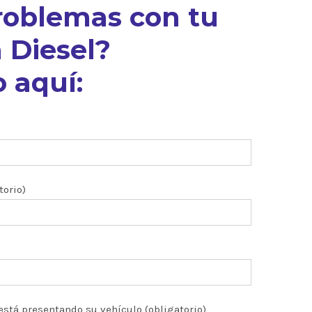
roblemas con tu
 Diesel?
 aquí:
torio)
está presentando su vehículo (obligatorio)