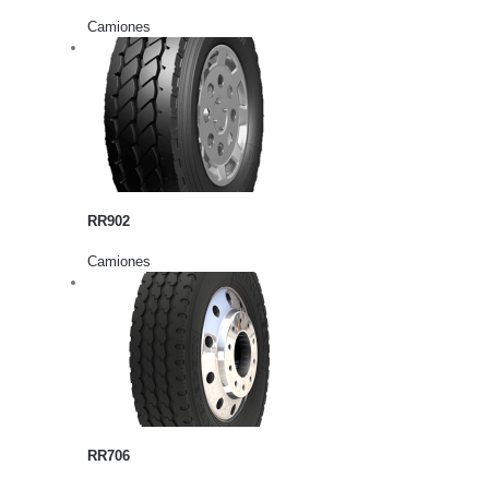
Camiones
rito
lles
RR902
Camiones
rito
lles
RR706