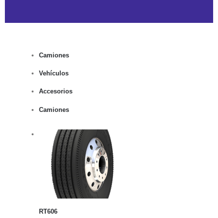
Camiones
Vehículos
Accesorios
Camiones
rito
lles
RT606