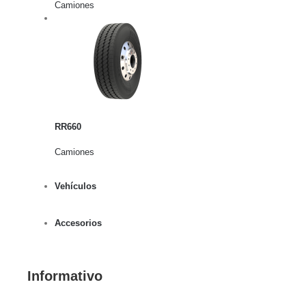
Camiones
rito
lles
RR660
Camiones
Vehículos
Accesorios
Informativo