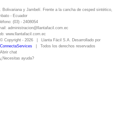
. Bolivariana y Jambelí. Frente a la cancha de cesped sintético,
bato - Ecuador
léfono: (03) - 2408054
ail: administracion@llantafacil.com.ec
b: www.llantafacil.com.ec
© Copyright -
2026 | Llanta Fácil S.A. Desarrollado por
ConnectaServices
| Todos los derechos reservados
Abrir chat
¿Necesitas ayuda?