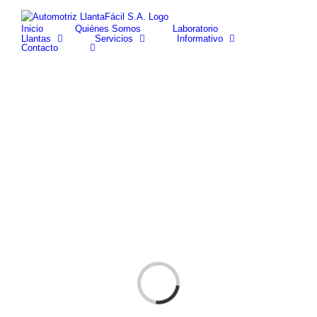
Skip
facebook
youtube
to
Inicio
Quiénes Somos
Laboratorio
content
Llantas
Servicios
Informativo
Contacto
Cargando...