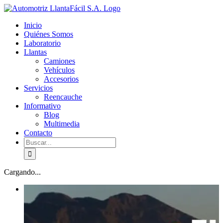
Skip
facebook
youtube
to
Inicio
content
Quiénes Somos
Laboratorio
Llantas
Camiones
Vehículos
Accesorios
Servicios
Reencauche
Informativo
Blog
Multimedia
Contacto
Buscar:
Cargando...