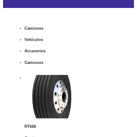
Camiones
Vehículos
Accesorios
Camiones
rito
lles
RT606