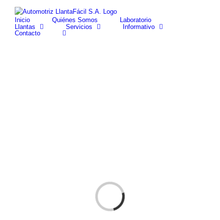
Skip
facebook
youtube
to
Inicio
Quiénes Somos
Laboratorio
content
Llantas
Servicios
Informativo
Contacto
Cargando...