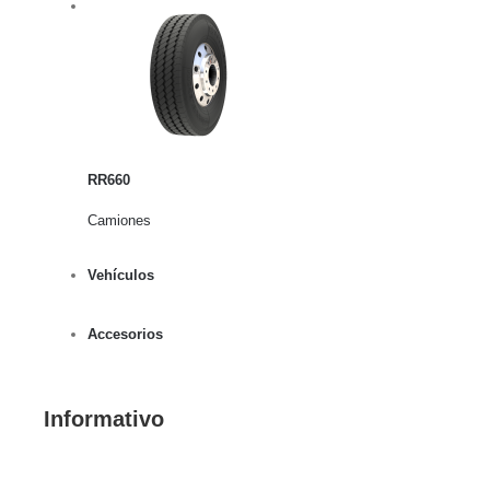
rito
lles
RR660
Camiones
Vehículos
Accesorios
Informativo