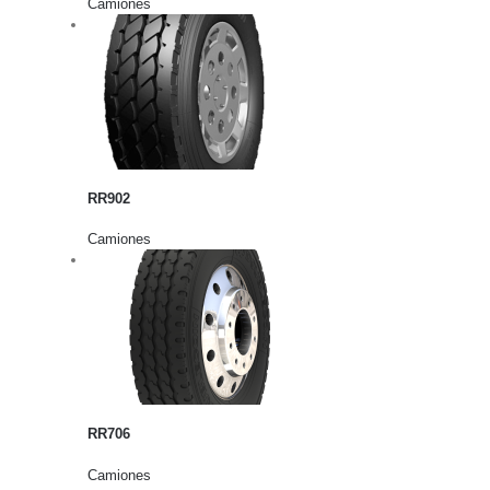
Camiones
rito
lles
RR902
Camiones
rito
lles
RR706
Camiones