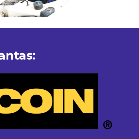
antas: