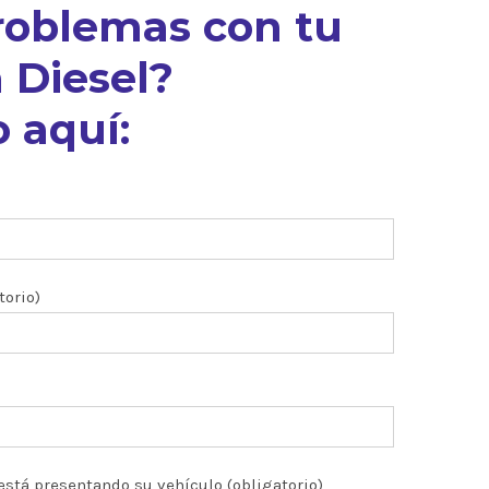
roblemas con tu
 Diesel?
 aquí:
torio)
está presentando su vehículo (obligatorio)