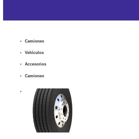
Camiones
Vehículos
Accesorios
Camiones
rito
lles