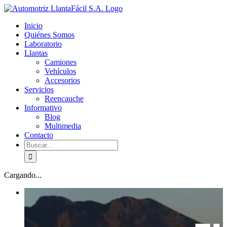
Skip
facebook
youtube
to
Inicio
content
Quiénes Somos
Laboratorio
Llantas
Camiones
Vehículos
Accesorios
Servicios
Reencauche
Informativo
Blog
Multimedia
Contacto
Buscar:
Cargando...