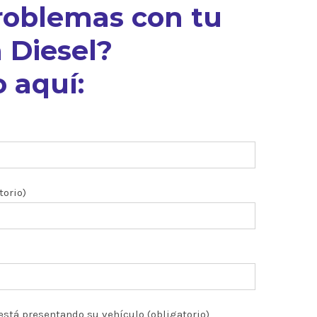
roblemas con tu
 Diesel?
 aquí:
torio)
está presentando su vehículo (obligatorio)