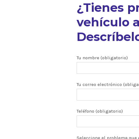
¿Tienes p
vehículo a
Descríbelo
nuestros
Tu nombre (obligatorio)
Tu correo electrónico (obliga
ón CRDI
zados
Teléfono (obligatorio)
 y turbos
Seleccione el problema que 