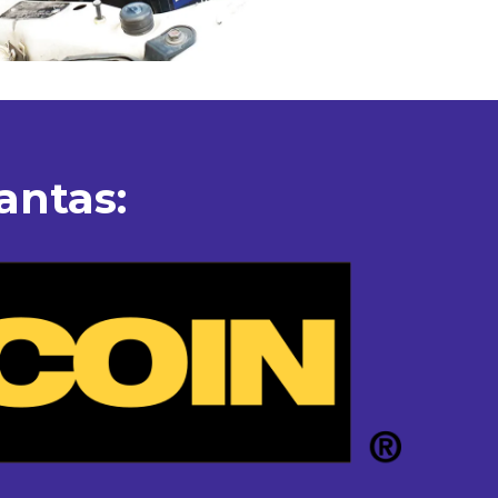
antas: