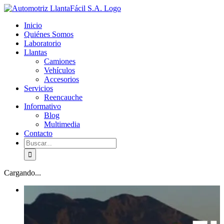
Skip
facebook
youtube
to
Inicio
content
Quiénes Somos
Laboratorio
Llantas
Camiones
Vehículos
Accesorios
Servicios
Reencauche
Informativo
Blog
Multimedia
Contacto
Buscar:
Cargando...