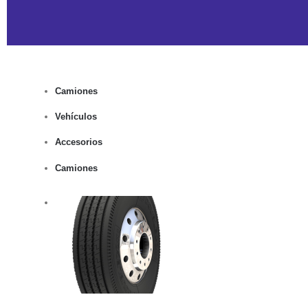
Camiones
Vehículos
Accesorios
Camiones
rito
lles