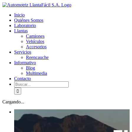
Skip
facebook
youtube
to
Inicio
content
Quiénes Somos
Laboratorio
Llantas
Camiones
Vehículos
Accesorios
Servicios
Reencauche
Informativo
Blog
Multimedia
Contacto
Buscar:
Cargando...