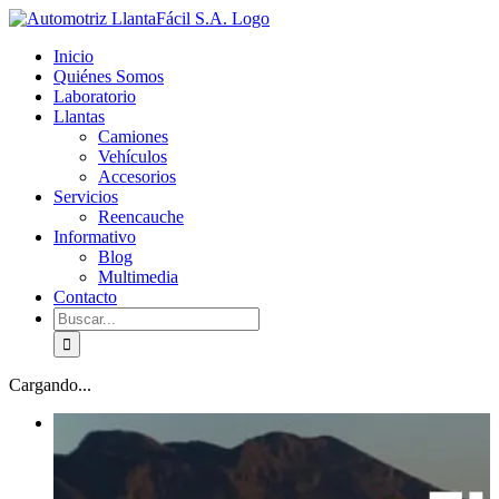
Skip
facebook
youtube
to
Inicio
content
Quiénes Somos
Laboratorio
Llantas
Camiones
Vehículos
Accesorios
Servicios
Reencauche
Informativo
Blog
Multimedia
Contacto
Buscar:
Cargando...