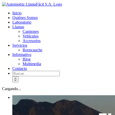
Skip
facebook
youtube
to
Inicio
content
Quiénes Somos
Laboratorio
Llantas
Camiones
Vehículos
Accesorios
Servicios
Reencauche
Informativo
Blog
Multimedia
Contacto
Buscar:
Cargando...