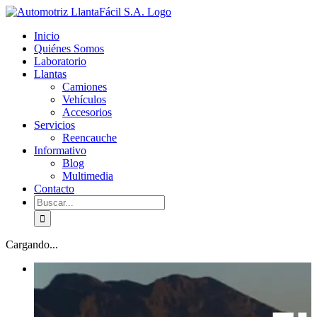
Skip
facebook
youtube
to
Inicio
content
Quiénes Somos
Laboratorio
Llantas
Camiones
Vehículos
Accesorios
Servicios
Reencauche
Informativo
Blog
Multimedia
Contacto
Buscar:
Cargando...