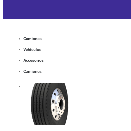
Camiones
Vehículos
Accesorios
Camiones
rito
lles