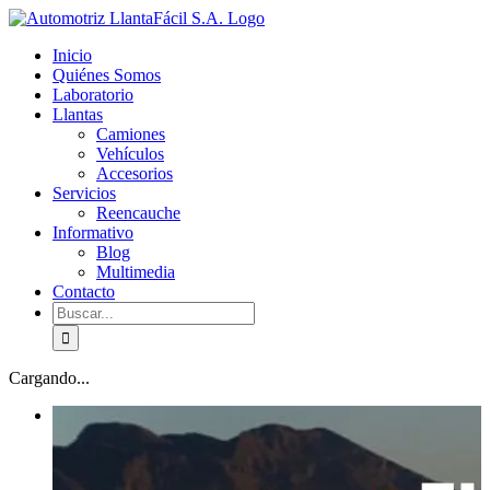
Skip
facebook
youtube
to
Inicio
content
Quiénes Somos
Laboratorio
Llantas
Camiones
Vehículos
Accesorios
Servicios
Reencauche
Informativo
Blog
Multimedia
Contacto
Buscar:
Cargando...