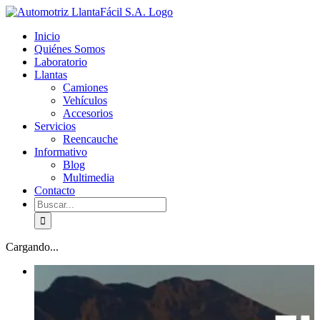
Skip
facebook
youtube
to
Inicio
content
Quiénes Somos
Laboratorio
Llantas
Camiones
Vehículos
Accesorios
Servicios
Reencauche
Informativo
Blog
Multimedia
Contacto
Buscar:
Cargando...