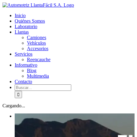
Skip
facebook
youtube
to
Inicio
content
Quiénes Somos
Laboratorio
Llantas
Camiones
Vehículos
Accesorios
Servicios
Reencauche
Informativo
Blog
Multimedia
Contacto
Buscar:
Cargando...